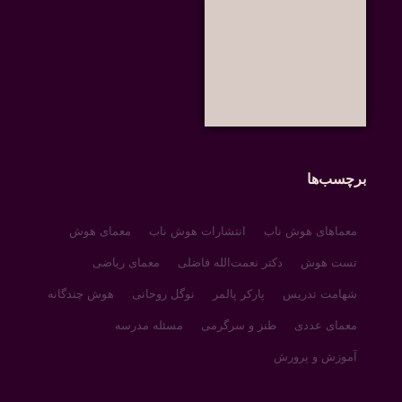
برچسب‌ها
معماهای هوش ناب
انتشارات هوش ناب
معمای هوش
تست هوش
دکتر نعمت‌الله فاضلی
معمای ریاضی
شهامت تدریس
پارکر پالمر
نوگل روحانی
هوش چندگانه
معمای عددی
طنز و سرگرمی
مسئله مدرسه
آموزش و پرورش