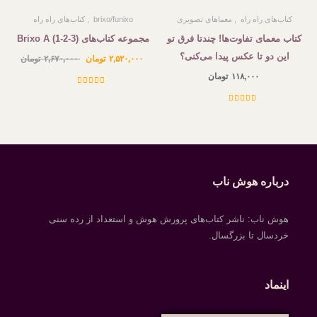
کتاب‌های راه راه
معماهای تصویری
brixo/funixo
کتاب‌های راه راه
کتاب معمای تفاوت‌ها! چندتا فرق تو
مجموعه کتاب‌های Brixo A (1-2-3)
این دو تا عکس پیدا می‌کنی؟
قیمت
قیمت
۲,۵۲۰,۰۰۰
تومان
۲,۶۷۰,۰۰۰
تومان
فعلی:
اصلی:
۱۱۸,۰۰۰
تومان
تومان ۲,۵۲۰,۰۰۰.
تومان ۲,۶۷۰,۰۰۰
بود.
نمره
5.00
از
5
نمره
5.00
از
5
درباره هوش ناب
هوش ناب: ناشر کتاب‌های پرورش هوش و استعداد از رده سنی
خردسال تا بزرگسال.
اینماد