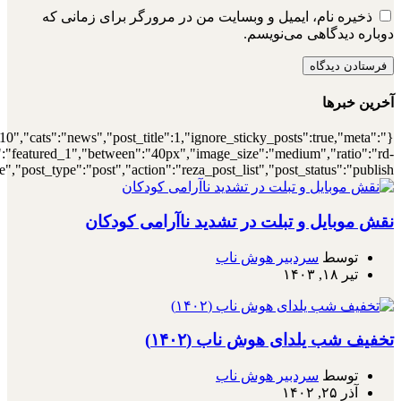
{"meta_author":true,"meta_date":true},"layou