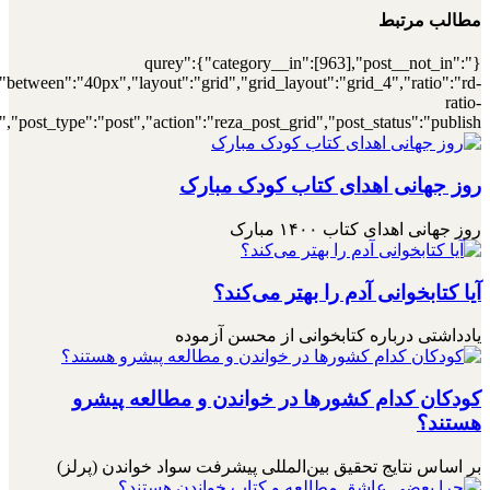
[7000032891],"posts_per_page":4,"ignore_sticky_posts":1,"orderby":"r