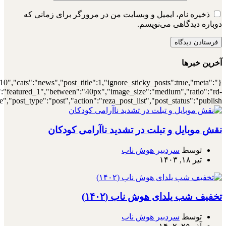
{"meta_author":true,"meta_date":true},"layou