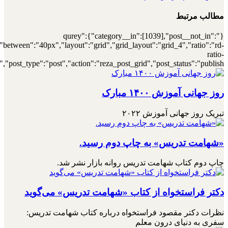
[7000034013],"posts_per_page":4,"ignore_sticky_posts":1,"orderby":"r